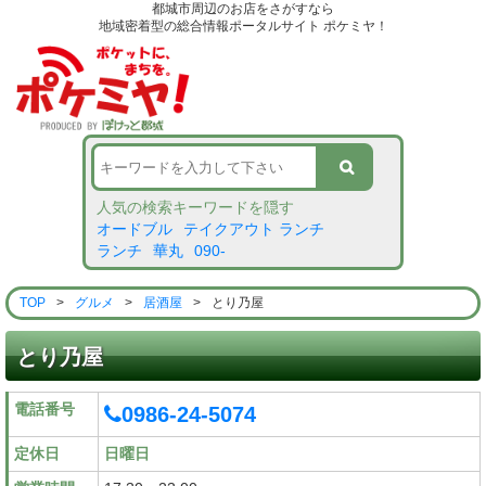
都城市周辺のお店をさがすなら
地域密着型の総合情報ポータルサイト ポケミヤ！
人気の検索キーワードを隠す
オードブル
テイクアウト ランチ
ランチ
華丸
090-
TOP
>
グルメ
>
居酒屋
>
とり乃屋
とり乃屋
電話番号
0986-24-5074
定休日
日曜日