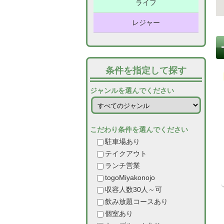
料
室
茶
容
品
ライフ
イ
エ
雑
お
理
／
室
タ
ス
貨
寺
レジャー
和
脱
ミ
タ
ホ
カ
リ
テ
食
毛
シ
ク
テ
創
整
服
ペ
ア
フ
ア
／
ン
シ
ル
作
体
／
ッ
ミ
焼
フ
化
企
温
条件を指定して探す
ェ
ン
日
／
ー
／
料
フ
ト
ュ
肉
ィ
粧
業
泉
ベ
ま
木
住
ジャンルを選んでください
本
手
／
宿
理
ァ
ー
ッ
品
ー
つ
工
宅
レ
ア
自
保
料
芸
代
泊
ッ
ズ
ト
カ
げ
品
ス
ロ
動
育
ス
バ
入
こだわり条件を選んでください
理
行
シ
メ
ネ
リ
駐車場あり
ト
マ
車
園
イ
イ
浴
お
写
幼
テイクアウト
ョ
ン
ス
ー
ラ
テ
ー
ク
施
弁
真
稚
バ
ギ
整
ランチ営業
togoMiyakonojo
ン
ト
ン
ラ
ツ
設
当
園
ー
フ
骨
鉄
花
病
収容人数30人～可
ピ
飲み放題コースあり
ト
院
板
院
ヘ
祭
個室あり
ー
焼
ル
／
習