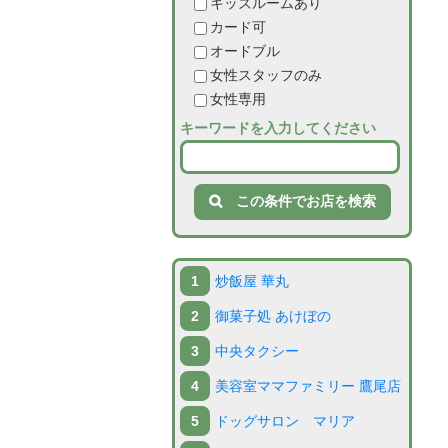
キッズルームあり
カード可
き
ス
フ
い
老
オードブル
ケ
ェ
女性スタッフのみ
事
人
女性専用
ア
ス
／
ホ
キーワードを入力してください
タ
教
ー
室
ム
炒飯屋 華丸
御菓子処 あけぼの
中央タクシー
美容室ママファミリー 鷹尾店
ドッグサロン マリア