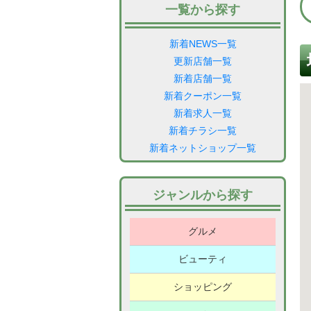
一覧から探す
新着NEWS一覧
更新店舗一覧
新着店舗一覧
新着クーポン一覧
新着求人一覧
新着チラシ一覧
新着ネットショップ一覧
ジャンルから探す
グルメ
居
酒
ビューティ
中
美
屋
華
容
ショッピング
喫
理
食