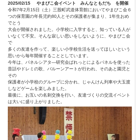
2025/02/15
やまびこ会イベント みんなともだち を開催
令和7年2月15日（土）三股町武道体育館においてやまびこ会６
つの保育園の年長児約80人とその保護者が集まり、1年生おめ
でとう
大会が開催されました。小学校に入学すると、知っている人が
いなくて不安。そんな寂しい思いをしないように、やまびこ会
で
多くの友達を作って、楽しい小学校生活を送ってほしいという
思いから毎年開催することとしています。
今年は、パネルシアタ―研究会ぱれっとによるパネルを使った
昔話やドレミの歌、バルーンアートが行われ、そのあと園児と
その
保護者が小学校のグループに分かれ、じゃんけん列車や大玉渡
しなどゲームを楽しみました。
最後に、お互いの名刺交換を行い、友達づくりの交流イベント
は大いに盛り上がりました。