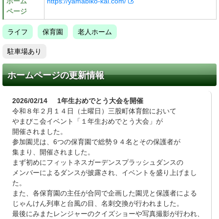
ホーム
https://yamabiko-kai.com/
ページ
ライフ
保育園
老人ホーム
駐車場あり
ホームページの更新情報
2026/02/14
1年生おめでとう大会を開催
令和８年２月１４日（土曜日）三股町体育館において
やまびこ会イベント「１年生おめでとう大会」が
開催されました。
参加園児は、6つの保育園で総勢９４名とその保護者が
集まり、開催されました。
まず初めにフィットネスガーデンスプラッシュダンスの
メンバーによるダンスが披露され、イベントを盛り上げまし
た。
また、各保育園の主任が合同で企画した園児と保護者による
じゃんけん列車と台風の目、名刺交換が行われました。
最後にみまたレンジャーのクイズショーや写真撮影が行われ、