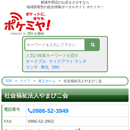
都城市周辺のお店をさがすなら
地域密着型の総合情報ポータルサイト ポケミヤ！
人気の検索キーワードを隠す
オードブル
テイクアウト ランチ
ランチ
華丸
090-
TOP
>
ライフ
>
老人ホーム
>
社会福祉法人やまびこ会
社会福祉法人やまびこ会
電話番号
0986-52-3949
FAX
0986-52-3952