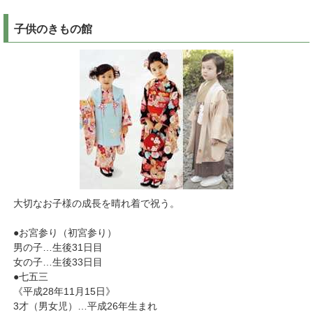
子供のきもの館
大切なお子様の成長を晴れ着で祝う。
●お宮参り（初宮参り）
男の子…生後31日目
女の子…生後33日目
●七五三
《平成28年11月15日》
3才（男女児）…平成26年生まれ