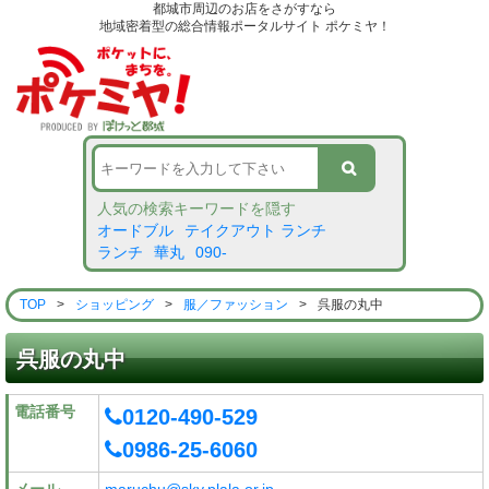
都城市周辺のお店をさがすなら
地域密着型の総合情報ポータルサイト ポケミヤ！
人気の検索キーワードを隠す
オードブル
テイクアウト ランチ
ランチ
華丸
090-
TOP
>
ショッピング
>
服／ファッション
>
呉服の丸中
呉服の丸中
電話番号
0120-490-529
0986-25-6060