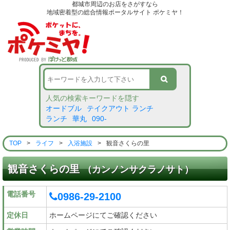
都城市周辺のお店をさがすなら
地域密着型の総合情報ポータルサイト ポケミヤ！
人気の検索キーワードを隠す
オードブル
テイクアウト ランチ
ランチ
華丸
090-
TOP
>
ライフ
>
入浴施設
>
観音さくらの里
観音さくらの里
（カンノンサクラノサト）
電話番号
0986-29-2100
定休日
ホームページにてご確認ください